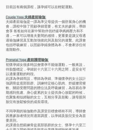
目前設有兩個課程，讓孕婦可以在輕鬆運動。
Couple
Yoga 夫婦產前瑜伽
夫婦產前瑜伽是一課為準父母提供一個舒展身心的機
會，課程中除了照顧孕婦需要，有丈夫的參與，導師
會享 爸爸如何在家中幫助伴侶紓緩孕媽媽壓力和不
適，一來可以增進夫妻間的感情，更重要是讓父母透
過瑜伽練習及互動加強彼此與及胎兒的連繫。此課會
包括呼吸練習，以照顧孕婦身體為本，不會牽涉任何
進階動作。
Prenatal Yoga 產前護理瑜伽
初懷孕婦女很多時誤會懷孕不能做運動，一般來說，
待胎盤穩定，孕婦於十六至三十六周之間，是安全可
以適量運動的時段。
此課為孕婦而設，導師為孕婦、準備懷孕的女士設計
強調骨盆底部肌群、訓練特定核心肌肉、舒緩腰背痠
軟、關節受壓問題的體位法及呼吸練習，為容易在孕
期感到焦慮、身心疲累的女士提供身心放鬆的時候，
也聚集相似經驗的女士，互相分享及鼓勵，讓母親與
胎兒有放鬆愉快的成長環境。
不同孕期的瑜伽動作及課堂目標會稍有不同，導師會
因應參加者情況而適當調度，以孕婦及胎兒安全為首
要原則。
此課適合想鍛練骨盆底部肌群的女士、懷孕十六至三