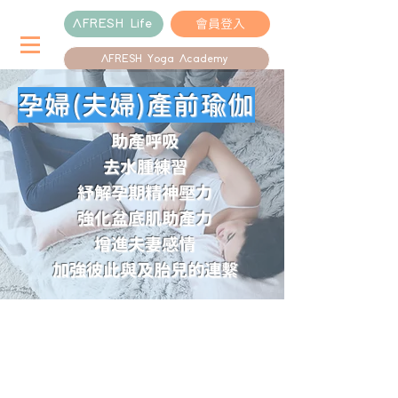
會員登入
AFRESH Life
AFRESH Yoga Academy
孕婦(夫婦)產前瑜伽
助產呼吸
去水腫練習
​紓解孕期精神壓力
強化盆底肌助產力
增進夫妻感情
加強彼此與及胎兒的連繫