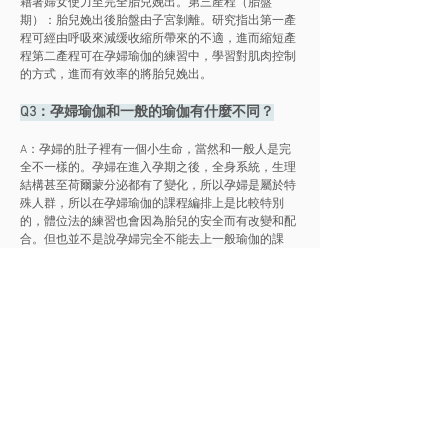
藉著婦女使力至完全胎兒娩出。第三產程（胎盤
期）：胎兒娩出後胎盤由子宮剝離。研究指出第一產
程可經由呼吸來減缓收縮所帶來的不適，進而縮短產
程第二產程可在孕婦瑜伽的練習中，學習對肌肉控制
的方式，進而有效率的將胎兒娩出。
Q3：孕婦瑜伽和一般的瑜伽有什麼不同？
A：孕婦的肚子裡有一個小生命，當然和一般人是完
全不一樣的。孕婦在進入孕期之後，全身系統，生理
結構甚至荷爾蒙分泌都有了變化，所以孕婦是屬於特
殊人群，所以在孕婦瑜伽的課程編排上是比較特別
的，體位法的練習也會因為胎兒的安全而有改變和配
合。但也並不是說孕婦完全不能去上一般瑜伽的課
程，適量簡單的運也是適合的，但是要注意盡量避免
一些動作，以免造成負擔。
Q4：孕婦瑜伽是否只適合孕婦？
A：雖然名稱標明了「孕婦」二字，但是並不是只適
合孕婦參與，其實也是適合女性的瑜伽。因為身體構
造的問題，女生的身體也有不少主要注意的地方，就
像經期前後的不適，造成常常腰酸背痛，血氣不通，
這類的課程也可以幫助你舒緩。當然了，上課時記得
向老師說明。