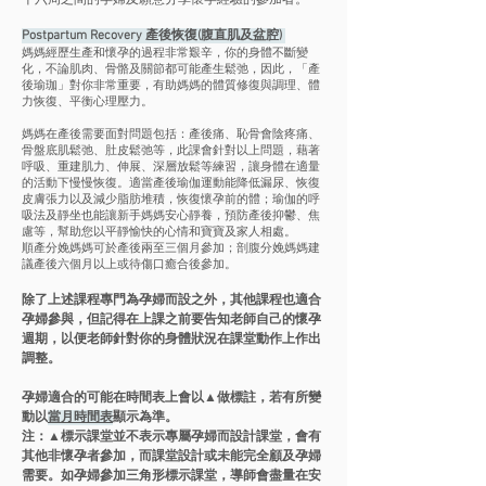
十六周之間的孕婦及願意分享懷孕經驗的參加者。
Postpartum Recovery 產後恢復(腹直肌及盆腔)
媽媽經歷生產和懷孕的過程非常艱辛，你的身體不斷變
化，不論肌肉、骨骼及關節都可能產生鬆弛，因此，「產
後瑜珈」對你非常重要，有助媽媽的體質修復與調理、體
力恢復、平衡心理壓力。
媽媽在產後需要面對問題包括：產後痛、恥骨會陰疼痛、
骨盤底肌鬆弛、肚皮鬆弛等，此課會針對以上問題，藉著
呼吸、重建肌力、伸展、深層放鬆等練習，讓身體在適量
的活動下慢慢恢復。適當產後瑜伽運動能降低漏尿、恢復
皮膚張力以及減少脂肪堆積，恢復懷孕前的體；瑜伽的呼
吸法及靜坐也能讓新手媽媽安心靜養，預防產後抑鬱、焦
慮等，幫助您以平靜愉快的心情和寶寶及家人相處。
順產分娩媽媽可於產後兩至三個月參加；剖腹分娩媽媽建
議產後六個月以上或待傷口癒合後參加。
除了上述課程專門為孕婦而設之外，其他課程也適合
孕婦參與，但記得在上課之前要告知老師自己的懷孕
週期，以便老師針對你的身體狀況在課堂動作上作出
調整。
孕婦適合的可能在時間表上會以▲做標註，若有所變
動以
當月時間表
顯示為準。
注：▲標示課堂並不表示專屬孕婦而設計課堂，會有
其他非懷孕者參加，而課堂設計或未能完全顧及孕婦
需要。如孕婦參加三角形標示課堂，導師會盡量在安