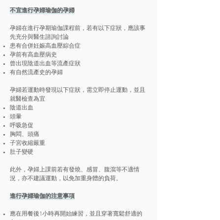
不宜進行孕婦瑜伽的孕婦
孕婦在進行孕期瑜伽課程前，若有以下症狀，應該事
先充分與醫生諮詢討論
患有合併妊娠高血壓綜合症
孕前有高血壓病史
曾出現陰道出血等流產症狀
有自然流產史的孕婦
孕婦若運動時發現以下症狀，需立即停止運動，並且
就醫檢查為宜
陰道出血
頭暈
呼吸急促
胸悶、頭痛
子宮收縮嚴重
肚子變硬
此外，孕婦上課前若有發燒、感冒、腹瀉等不適情
況，亦不建議運動，以免加重身體的負荷。
進行孕婦瑜伽的注意事項
應在用餐後1小時再開始練習，並且穿著寬鬆舒適的