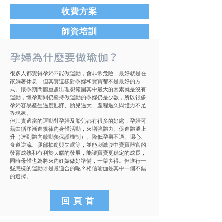
收費方案
師資培訓
孕婦為什麼要做瑜伽？
很多人都覺得孕婦不能做運動，會非常危險，最好就是在
家躺著休息，但其實這樣對孕婦和寶寶都不是最好的方
式。懷孕期間體重超出理想範圍其中最大的因素就是沒有
運動，懷孕期間仍堅持做運動的孕婦仍是少數，所以很多
孕婦容易產生過度肥胖、胎兒過大、產程過久與體力不足
等現象。
但其實適當的運動對孕婦及胎兒都有很多的好處，孕婦可
藉由循序漸進規律的身體活動，來增強體力、促進體溫上
升（達到體內啟動熱保護機制）、降低孕期不適、噁心、
食道逆流、腿部抽筋與失眠等，並能刺激腹中寶寶器官的
發育成熟和有利於大腦的發展，能讓寶寶更穩定的成長，
同時母體也為將來的妊娠做好準備，一舉多得。但進行一
些怎樣的運動才是最適合的呢？相信瑜伽是其中一個不錯
的選擇。
回頁首