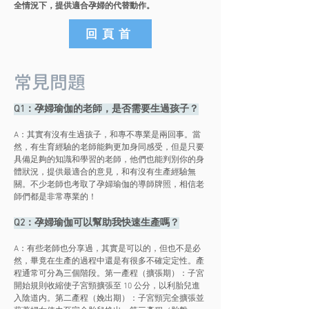
全情況下，提供適合孕婦的代替動作。
回頁首
​常見問題
Q1：孕婦瑜伽的老師，是否需要生過孩子？
A：其實有沒有生過孩子，和專不專業是兩回事。當
然，有生育經驗的老師能夠更加身同感受，但是只要
具備足夠的知識和學習的老師，他們也能判別你的身
體狀況，提供最適合的意見，和有沒有生產經驗無
關。不少老師也考取了孕婦瑜伽的導師牌照，相信老
師們都是非常專業的！
Q2：孕婦瑜伽可以幫助我快速生產嗎？
A：有些老師也分享過，其實是可以的，但也不是必
然，畢竟在生產的過程中還是有很多不確定定性。產
程通常可分為三個階段。第一產程（擴張期）：子宮
開始規則收縮使子宮頸擴張至 10 公分，以利胎兒進
入陰道内。第二產程（娩出期）：子宮頸完全擴張並