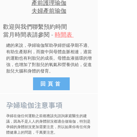
產前護理瑜伽
​夫婦產前瑜伽
歡迎與我們聯繫預約時間
當月時間表請參閱 -
時間表
總的來說，孕婦瑜伽幫助孕婦舒緩孕期不適、
有助生產順利，而腹中與母體血脈相連，適當
的運動也有利胎兒的成長。母體血液循環的增
強，也增加了對胎兒的氧氣和營養供給，促進
胎兒大腦和身體的發育。
回頁首
孕婦瑜伽注意事項
孕婦在做任何運動之前都應該先諮詢家庭醫生的建
議，因為不是人人的身體狀況都適合做瑜伽，特別是
孕婦的身體狀況更加需要注意，所以如果你有任何身
體健康上的問題，千萬要注意。