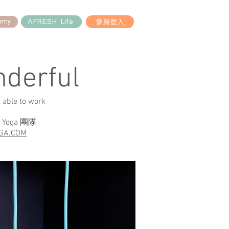
會員登入
AFRESH Life
emy
derful
 able to work
oga 團隊
GA.COM