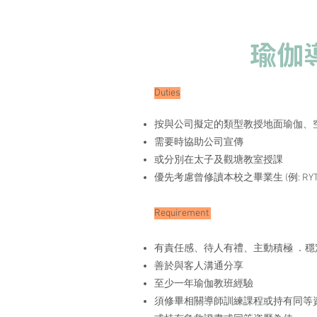
瑜伽
Duties
按與公司擬定的類型教授地面瑜伽、
需要時協助公司宣傳
或分別在太子及觀塘教室授課
​優先考慮曾修讀本校之畢業生 (例: RY
Requirement
有責任感、待人有禮、主動積極 ．穩
善於與客人溝通分享 ​
至少一年瑜伽教班經驗
須修畢相關導師訓練課程或持有同等