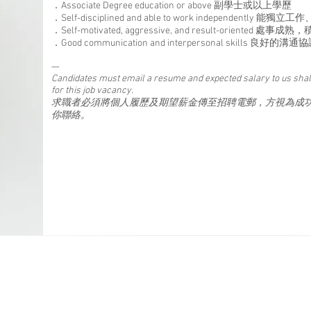
．Associate Degree education or above 副學士或以上學歷
．Self-disciplined and able to work independently 能獨立
．Self-motivated, aggressive, and result-oriented 
．Good communication and interpersonal skills 良好的溝
—
Candidates must email a resume and expected salary to us shal
for this job vacancy.
求職者必須將個人履歷及期望薪金傳至招聘電郵，方視為成
你聯絡。