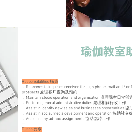
瑜伽教室
Responsibilities 職責
．Responds to inquiries received through phone, mail and / or 
prospects 處理客戶查詢及預約
．Maintain studio operation and organisation 處理課室
．Perform general administrative duties 處理相關行政工作
．Assist in identify new sales and businesses opportu
．Assist in social media development and operation 協
．Assist in any ad-hoc assignments 協助臨時工作
—
Duties 要求