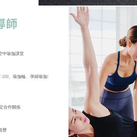
導師
空中瑜伽課堂
T-200、瑜伽輪、孕婦瑜伽)
定合作關係
資歷