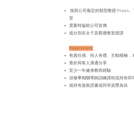
按與公司擬定的類型教授 Pilates、
堂
需要時協助公司宣傳
或分別在太子及觀塘教室授課
Requirement
有責任感、待人有禮、主動積極 ．
善於與客人溝通分享 ​
至少一年健身教班經驗
須修畢相關導師訓練課程或持有同
或持有急救證書或同等資歷為佳