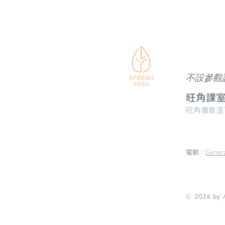
​​不設
旺角課室 M
​旺角彌敦道
電郵
：
Gener
© 2024 by A