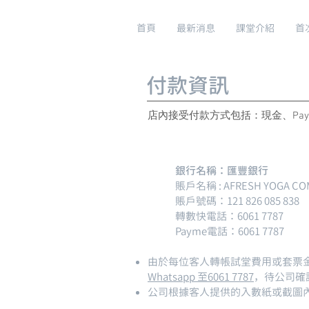
首頁
最新消息
課堂介紹
首
​付款資訊
​店內接受付款方式包括：現金、Pay
銀行名稱：匯豐銀行
賬戶名稱 : AFRESH YOGA COM
賬戶號碼：121 826 085 838
轉數快電話：6061 7787
Payme電話：6061 7787
由於每位客人轉帳試堂費用或套票金
Whatsapp 至6061 7787
，待公司確
公司根據客人提供的入數紙或截圖