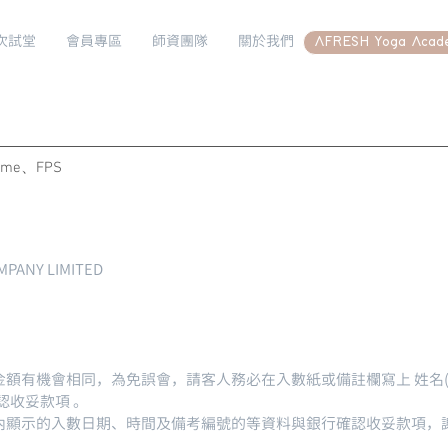
次試堂
會員專區
師資團隊
關於我們
AFRESH Yoga Acad
me、FPS
PANY LIMITED
額有機會相同，為免誤會，請客人務必在入數紙或備註欄寫上 姓名(英
認收妥款項 。
內顯示的入數日期、時間及備考編號的等資料與銀行確認收妥款項，