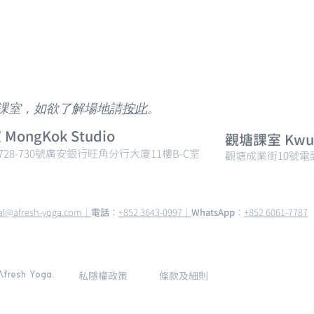
參觀課室，如欲了解場地請
按此
。
ongKok Studio
觀塘課室 Kwun 
728-730號廣安銀行旺角分行大廈11樓B-C室
觀塘成業街10號電
al@afresh-yoga.com｜
電話
：
+852 3643-0997｜
WhatsApp
：
+852 6061-7787
私隱權政策
條款及細則
fresh Yoga.