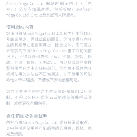
Afresh Yoga Co. Ltd. 網站所顯示內容（「內
容」）的所有知識產權，包括版權乃為Afresh
Yoga Co. Ltd. Group及其認可人所擁有。
使用網站內容
您僅可將Afresh Yoga Co. Ltd.及其內容用於個人
非商業用途。僅就此目的而言，您可以獲取內容
並將其顯示在電腦屏幕上，除此之外，您同意在
未有事先取得Afresh Yoga Co. Ltd. 書面許可的情
況下，不得以任何方式下載、抄襲、複製、修
改、存儲、摘錄、公開展示、再分發或以商業性
質利用內容之中的任何部分。您同意不得將內容
或網站用於非法或不正當用途，亦不得用於可能
給他人帶來騷擾、不便或不安的侵權用途。
您亦同意遵守內容之中的所有版權聲明以及限
制，不得以任何方式除去或更改該等聲明或限
制，或者更改有關內容。
責任範圍及免責聲明
內容乃由Afresh Yoga Co. Ltd. 從各種渠道取得，
其中包括網站用戶可能感興趣的事實、觀點、意
見及資訊。