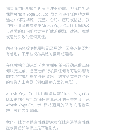
儘管我們已照顧到所有合理的範疇，但我們無法
保證Afresh Yoga Co. Ltd. 及其內容在任何特定用
途之中都是準確、完整、合時、應用或恰當，我
們亦不會承擔或接受Afresh Yoga Co. Ltd. 網站及
其連繫的任何網站之中所載的觀點、建議、推薦
或意見引致的任何責任。
內容僅為您提供概要資訊及用途，因各人情況均
有差別，不應被視為具體的推薦或建議。
在您根據全部或部分內容採取任何行動或做出任
何決定之前，您應當自行核實任何有可能影響有
關該決定或行動的任何資訊。您亦應當尋求合適
的專業人士意見（例如醫療方面的意見）。
Afresh Yoga Co. Ltd. 無法保證Afresh Yoga Co.
Ltd. 網站不會包含任何病毒或其他有害內容，或
Afresh Yoga Co. Ltd. 網站適用於所有的電腦系
統、軟件或瀏覽器。
我們排除所有隱含性保證或責任除非這隱含性保
證或責任於法律上是不能豁免。